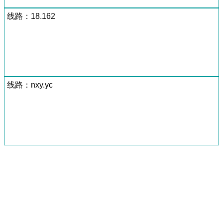
线路：18.162
线路：nxy.yc