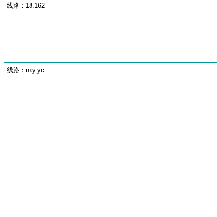
线路：18.162
线路：nxy.yc