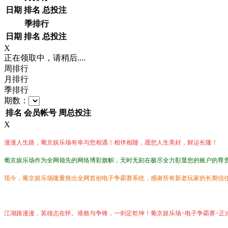
日期
排名
总投注
季排行
日期
排名
总投注
X
正在领取中，请稍后....
周排行
月排行
季排行
期数：
排名
会员帐号
周
总投注
X
漫漫人生路，葡京娱乐场有幸与您相遇！相伴相随，愿您人生美好，财运长隆！
葡京娱乐场作为全网领先的网络博彩旗帜，无时无刻在极尽全力彰显您的账户的尊
现今，葡京娱乐场隆重推出全网首创电子争霸赛系统，感谢所有新老玩家的长期信
江湖路漫漫，英雄志在怀。谁敢与争锋，一剑定乾坤！
葡京娱乐场<
电子争霸赛
>
正