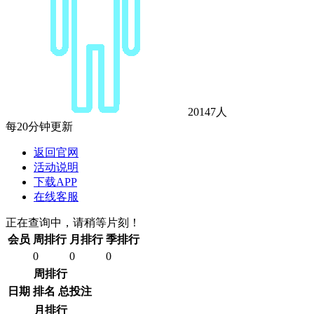
20147人
每20分钟更新
返回官网
活动说明
下载APP
在线客服
正在查询中，请稍等片刻！
会员
周排行
月排行
季排行
0
0
0
周排行
日期
排名
总投注
月排行