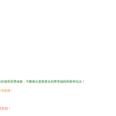
贵价值和至尊体验，不断推出更新更全的尊享福利和新奇玩法！
任与支持！
式开启！