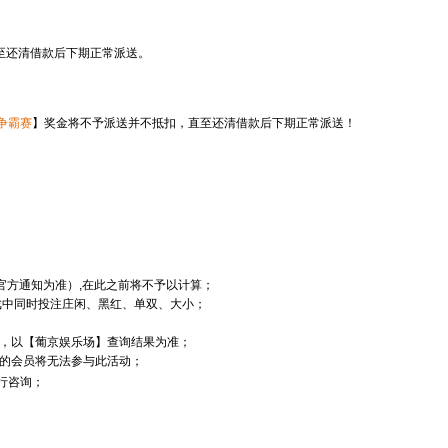
至还清借款后下期正常派送。
争霸赛
】奖金将不予派送并不抵扣，直至还清借款后下期正常派送！
以官方通知为准）,在此之前将不予以计算；
戏中同时投注庄闲、黑红、单双、大小；
议，以【葡京娱乐场】查询结果为准；
单的会员将无法参与此活动；
进行咨询；