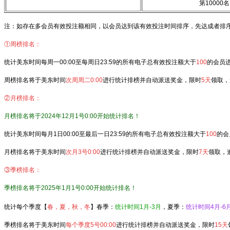
第10000
注：
如存在多会员有效投注额相同，以会员达到该有效投注时间排序，先达成者排
①周榜排名：
统计美东时间每周一00:00至每周日23:59的所有电子总有效投注额大于
100
的会员
周榜排名将于美东时间
次周周二
0:00
进行统计排榜并自动派送奖金，限时
5
天
领取，
②月榜排名：
月榜排名将于2024年12月1号0:00开始统计排名！
统计美东时间每月1日00:00至最后一日23:59的
所有电子总有效投注额大于
100
的会
月榜排名将于美东时间
次月3号
0:00
进行统计排榜并
自动派送
奖金
，限时
7
天
领取，
③季榜排名：
季榜排名将于2025年1月1号0:00开始统计排名！
统计每个季度【
春，夏，秋，冬
】春季：
统计时间1月-3月
，夏季：
统计时间4月-6
季榜排名将于美东时间
每个季度5号
00:00
进行统计排榜
并自动派送
奖金
，
限时
15天